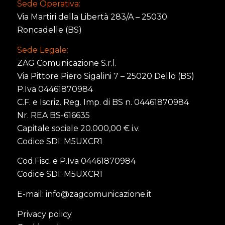
Sede Operativa:
Via Martiri della Libertà 283/A – 25030
Roncadelle (BS)
Sede Legale:
ZAG Comunicazione S.r.l.
Via Pittore Piero Sigalini 7 – 25020 Dello (BS)
P.Iva 04461870984
C.F. e Iscriz. Reg. Imp. di BS n. 04461870984
Nr. REA BS-616635
Capitale sociale 20.000,00 € i.v.
Codice SDI: M5UXCR1
Cod.Fisc. e P.Iva 04461870984
Codice SDI: M5UXCR1
E-mail:
info@zagcomunicazione.it
Privacy policy