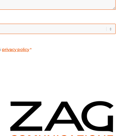
di
privacy policy
*