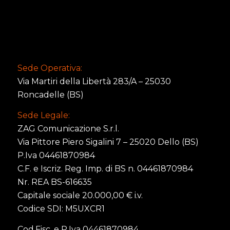
Sede Operativa:
Via Martiri della Libertà 283/A – 25030
Roncadelle (BS)
Sede Legale:
ZAG Comunicazione S.r.l.
Via Pittore Piero Sigalini 7 – 25020 Dello (BS)
P.Iva 04461870984
C.F. e Iscriz. Reg. Imp. di BS n. 04461870984
Nr. REA BS-616635
Capitale sociale 20.000,00 € i.v.
Codice SDI: M5UXCR1
Cod.Fisc. e P.Iva 04461870984