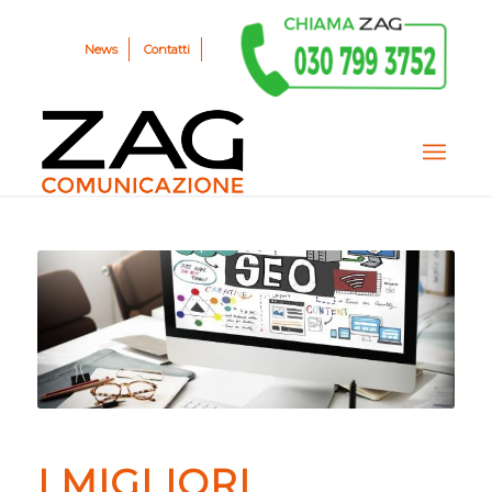
News
Contatti
I MIGLIORI