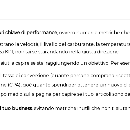
ori chiave di performance
, ovvero numeri e metriche che 
trano la velocità, il livello del carburante, la temperat
nza KPI, non sai se stai andando nella giusta direzione.
aiuti a capire se stai raggiungendo un obiettivo. Per ese
il
tasso di conversione
(quante persone comprano rispetto a
one
(CPA), cioè quanto spendi per ottenere un nuovo cli
po medio sulla pagina
per capire se i tuoi articoli sono 
il tuo business
, evitando metriche inutili che non ti aiuta