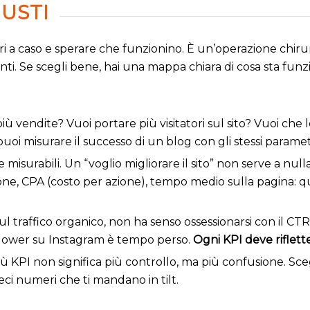
IUSTI
 a caso e sperare che funzionino. È un’operazione chirurgi
vanti. Se scegli bene, hai una mappa chiara di cosa sta fu
più vendite? Vuoi portare più visitatori sul sito? Vuoi che
puoi misurare il successo di un blog con gli stessi param
misurabili. Un “voglio migliorare il sito” non serve a nul
ione, CPA (costo per azione), tempo medio sulla pagina: qu
l traffico organico, non ha senso ossessionarsi con il C
follower su Instagram è tempo perso.
Ogni KPI deve riflett
ù KPI non significa più controllo, ma più confusione. Sce
ieci numeri che ti mandano in tilt.