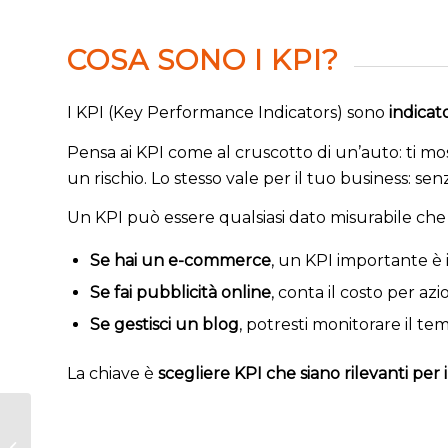
COSA SONO I KPI?
I KPI (Key Performance Indicators) sono
indicat
Pensa ai KPI come al cruscotto di un’auto: ti mos
un rischio. Lo stesso vale per il tuo business: se
Un KPI può essere qualsiasi dato misurabile che 
Se hai un e-commerce
, un KPI importante è 
Se fai pubblicità online
, conta il
costo per azi
Se gestisci un blog
, potresti monitorare il
tem
La chiave è
scegliere KPI che siano rilevanti per 
Come un chatbot
può aiutare il tuo sito