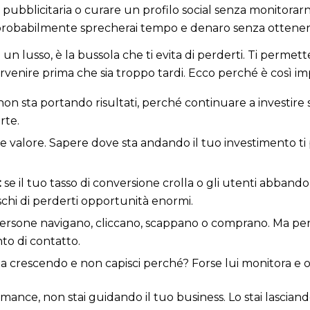
pubblicitaria o curare un profilo social senza monitorarne
o probabilmente sprecherai tempo e denaro senza ottener
un lusso, è la bussola che ti evita di perderti. Ti permett
rvenire prima che sia troppo tardi. Ecco perché è così i
on sta portando risultati, perché continuare a investire so
rte.
 valore. Sapere dove sta andando il tuo investimento ti p
:
se il tuo tasso di conversione crolla o gli utenti abbando
ischi di perderti opportunità enormi.
ersone navigano, cliccano, scappano o comprano. Ma perché?
to di contatto.
a crescendo e non capisci perché? Forse lui monitora e otti
rmance, non stai guidando il tuo business. Lo stai lasciand