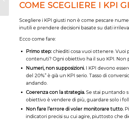
COME SCEGLIERE I KPI G
web
Scegliere i KPI giusti non è come pescare numeri
inutili e prendere decisioni basate su dati irrile
Ecco come fare:
Primo step:
chiediti cosa vuoi ottenere. Vuoi 
contenuti? Ogni obiettivo ha il suo KPI. Non 
Numeri, non supposizioni.
I KPI devono essere 
del 20%” è già un KPI serio. Tasso di convers
andando.
Coerenza con la strategia.
Se stai puntando su
obiettivo è vendere di più, guardare solo i 
Non fare l’errore di voler monitorare tutto.
Pi
indicatori precisi su cui agire, piuttosto che d