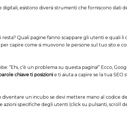
gitali, esistono diversi strumenti che forniscono dati det
ci resta? Quali pagine fanno scappare gli utenti e quali l
ato per capire come si muovono le persone sul tuo sito e c
be: “Ehi, c’è un problema su questa pagina!” Ecco, Googl
arole chiave ti posizioni
e ti aiuta a capire se la tua SEO 
 diventare un incubo se devi mettere mano al codice del
 azioni specifiche degli utenti (click su pulsanti, scroll d