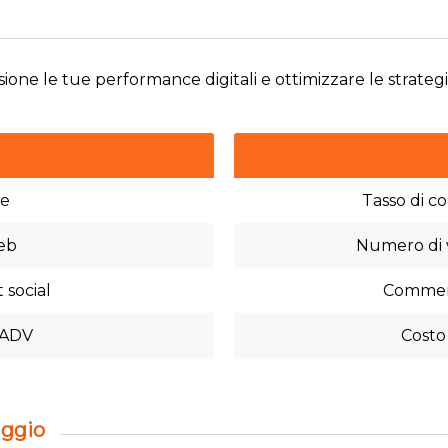
isione le tue performance digitali e ottimizzare le strateg
te
Tasso di c
web
Numero di v
social
Commenti
 ADV
Costo
aggio